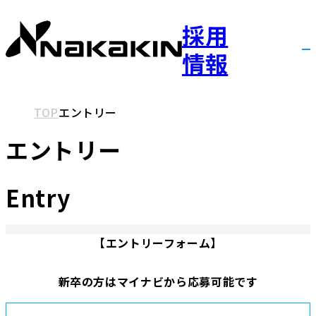
採用
情報
採用情報
採用TOP
TOP
エントリー
エントリー
ナカキンの出番
Entry
職種紹介
インタビュー
【エントリーフォーム】
新卒の方はマイナビから応募可能です
福利厚生・制度